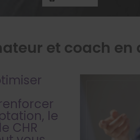
ateur et coach en a
timiser
 renforcer
tation, le
 de CHR
eut vous