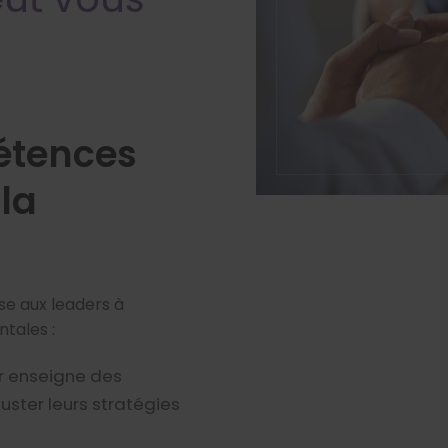
étences
la
se aux leaders à
tales :
ur enseigne des
uster leurs stratégies