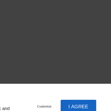
I AGREE
Customize
c and