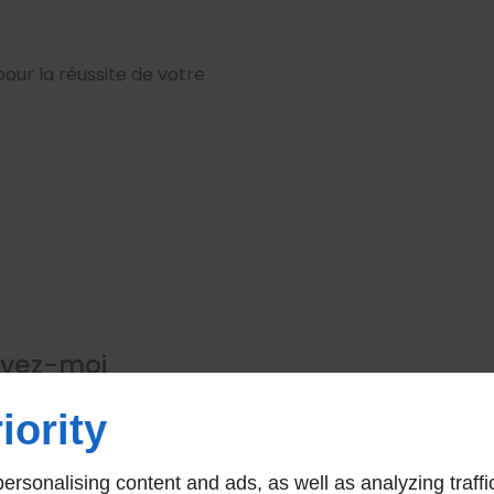
pour la réussite de votre
ivez-moi
iority
rsonalising content and ads, as well as analyzing traffi