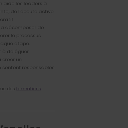
n aide les leaders à
nte, de l'écoute active
ratif.
nt à décomposer de
gérer le processus
chaque étape.
nt à déléguer
à créer un
e sentent responsables
que des
formations