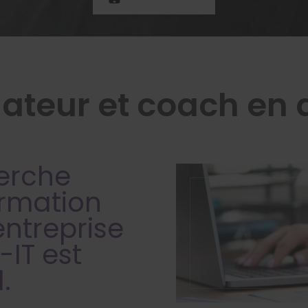
ateur et coach en ag
herche
ormation
entreprise
-IT est
.