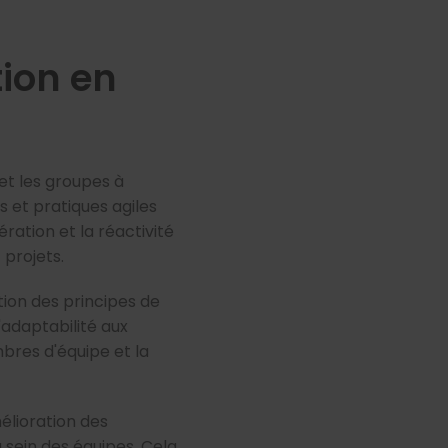
tion en
 et les groupes à
s et pratiques agiles
opération et la réactivité
projets.
ion des principes de
l'adaptabilité aux
bres d'équipe et la
mélioration des
sein des équipes. Cela